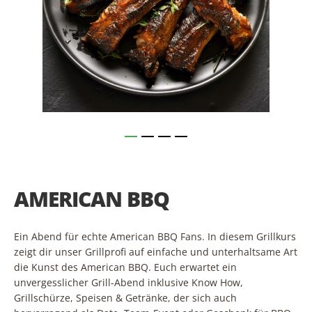
Skip
to
the
AMERICAN BBQ
beginning
of
the
images
Ein Abend für echte American BBQ Fans. In diesem Grillkurs
gallery
zeigt dir unser Grillprofi auf einfache und unterhaltsame Art
die Kunst des American BBQ. Euch erwartet ein
unvergesslicher Grill-Abend inklusive Know How,
Grillschürze, Speisen & Getränke, der sich auch