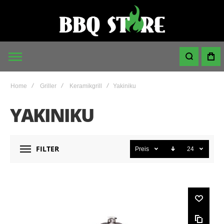
Home
Griller
Keramikgrill
Yakiniku
YAKINIKU
FILTER
Preis
24