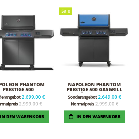
Sale
POLEON PHANTOM
NAPOLEON PHANTOM
PRESTIGE 500
PRESTIGE 500 GASGRILL
MATTSCHWARZ
JUBILÄUMSEDITION 50
2.699,00 €
2.649,00 €
derangebot
Sonderangebot
CONNECTED
JAHRE NAPOLEON
2.999,00 €
2.999,00 €
rmalpreis
Normalpreis
IN DEN WARENKORB
IN DEN WARENKORB