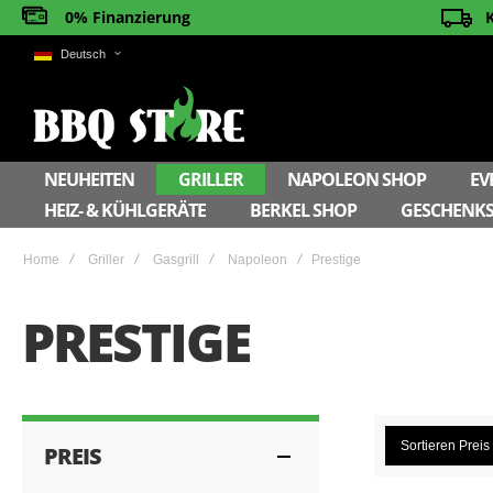
0% Finanzierung
Deutsch
NEUHEITEN
GRILLER
NAPOLEON SHOP
EV
HEIZ- & KÜHLGERÄTE
BERKEL SHOP
GESCHENKS
Home
Griller
Gasgrill
Napoleon
Prestige
PRESTIGE
Sortieren
Preis
PREIS