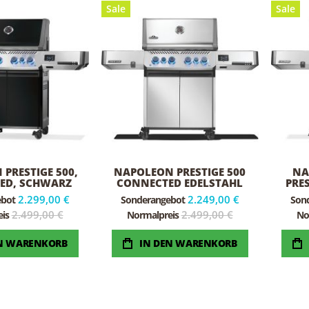
Sale
Sale
PRESTIGE 500,
NAPOLEON PRESTIGE 500
NA
ED, SCHWARZ
CONNECTED EDELSTAHL
PRE
2.299,00 €
2.249,00 €
ebot
Sonderangebot
Son
2.499,00 €
2.499,00 €
is
Normalpreis
No
EN WARENKORB
IN DEN WARENKORB