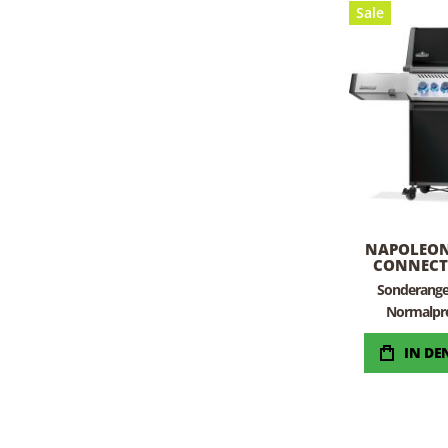
Sale
NAPOLEON 
CONNECT
Sonderang
Normalpre
IN D