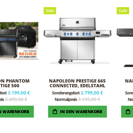
Sale
Sale
ON PHANTOM
NAPOLEON PRESTIGE 665
NA
TIGE 500
CONNECTED, EDELSTAHL
SCHWARZ
3.199,00 €
2.799,00 €
ebot
Sonderangebot
Son
 – EXKLUSIVES
3.499,00 €
3.199,00 €
is
Normalpreis
No
OS-BUNDLE
EN WARENKORB
IN DEN WARENKORB