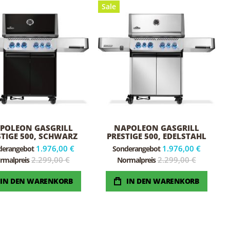
Sale
POLEON GASGRILL
NAPOLEON GASGRILL
STIGE 500, SCHWARZ
PRESTIGE 500, EDELSTAHL
1.976,00 €
1.976,00 €
derangebot
Sonderangebot
2.299,00 €
2.299,00 €
rmalpreis
Normalpreis
IN DEN WARENKORB
IN DEN WARENKORB