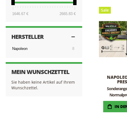
Sale
1646.67 €
2665.83 €
HERSTELLER
Artikel
Napoleon
8
MEIN WUNSCHZETTEL
NAPOLE
PRES
Sie haben keine Artikel auf Ihrem
MATT
Wunschzettel.
Sonderang
CONNECTED
Normalpre
SORGL
IN D