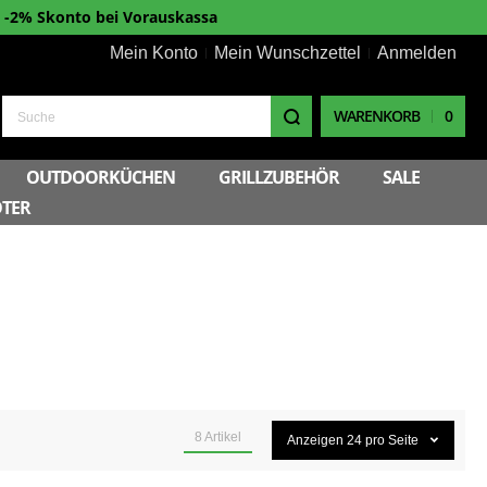
-2% Skonto bei Vorauskassa
Mein Konto
Mein Wunschzettel
Anmelden
WARENKORB
0
Suche
OUTDOORKÜCHEN
GRILLZUBEHÖR
SALE
TER
8
Artikel
Anzeigen
24
pro Seite