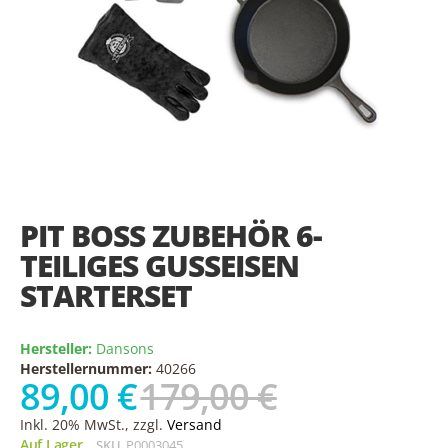
Skip
to
the
PIT BOSS ZUBEHÖR 6-
beginning
of
TEILIGES GUSSEISEN
the
STARTERSET
images
gallery
Hersteller:
Dansons
Herstellernummer:
40266
89,00 €
179,00 €
Inkl. 20% MwSt., zzgl.
Versand
Auf Lager
SKU
P0003045