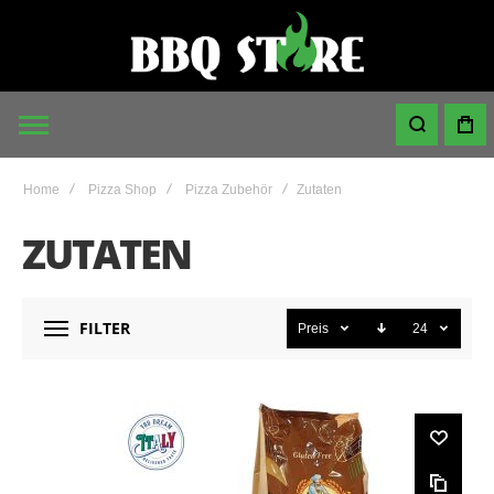
Home
Pizza Shop
Pizza Zubehör
Zutaten
ZUTATEN
FILTER
Preis
24