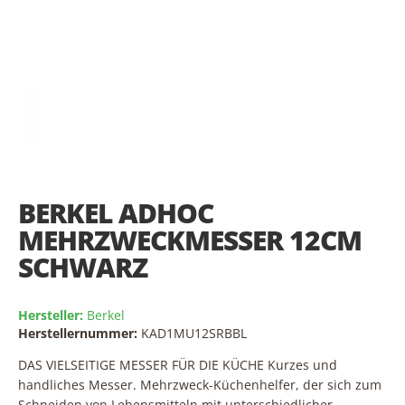
Skip
to
the
BERKEL ADHOC
beginning
of
MEHRZWECKMESSER 12CM
the
SCHWARZ
images
gallery
Hersteller:
Berkel
Herstellernummer:
KAD1MU12SRBBL
DAS VIELSEITIGE MESSER FÜR DIE KÜCHE Kurzes und
handliches Messer. Mehrzweck-Küchenhelfer, der sich zum
Schneiden von Lebensmitteln mit unterschiedlicher