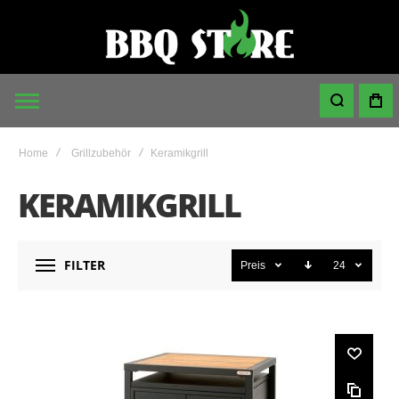
Home
Grillzubehör
Keramikgrill
KERAMIKGRILL
FILTER
Preis
24