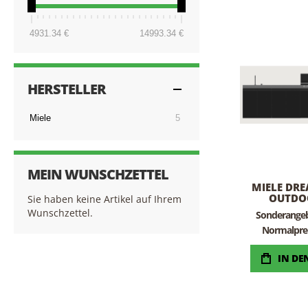
4931.34 €
14993.34 €
HERSTELLER
Artikel
Miele
5
MEIN WUNSCHZETTEL
MIELE DR
OUTDO
Sie haben keine Artikel auf Ihrem
Wunschzettel.
Sonderange
Normalpre
IN D