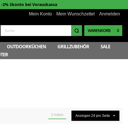
-2% Skonto bei Vorauskassa
Mein Konto
Mein Wunschzettel
Anmelden
WARENKORB
0
Suche
OUTDOORKÜCHEN
GRILLZUBEHÖR
SALE
TER
5
Artikel
Anzeigen
24
pro Seite