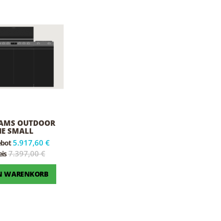
EAMS OUTDOOR
E SMALL
5.917,60 €
ebot
7.397,00 €
is
EN WARENKORB