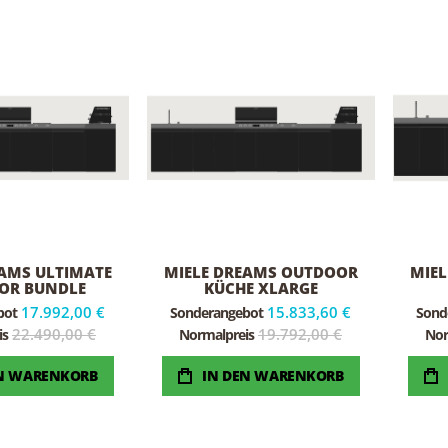
EAMS ULTIMATE
MIELE DREAMS OUTDOOR
MIE
OR BUNDLE
KÜCHE XLARGE
17.992,00 €
15.833,60 €
bot
Sonderangebot
Sond
22.490,00 €
19.792,00 €
is
Normalpreis
Nor
EN WARENKORB
IN DEN WARENKORB