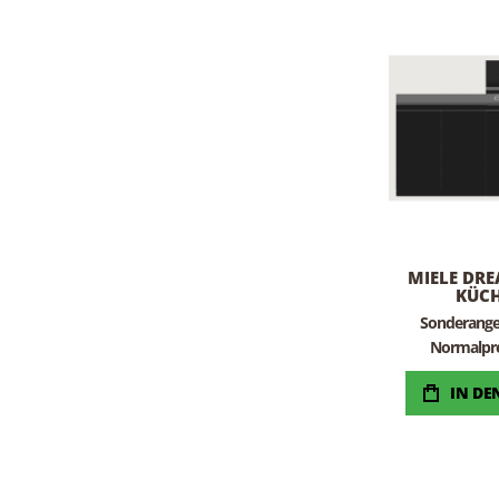
MIELE DR
KÜCH
Sonderang
Normalpre
IN D