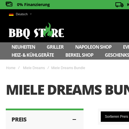
0% Finanzierung
Deutsch
NEUHEITEN
GRILLER
NAPOLEON SHOP
EV
HEIZ- & KÜHLGERÄTE
BERKEL SHOP
GESCHENKS
Home
Miele Dreams
Miele Dreams Bundle
MIELE DREAMS BU
Sortieren
Preis
PREIS