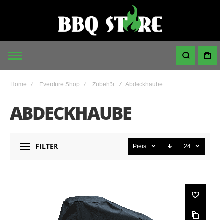
Home
Everdure Shop
Zubehör
Abdeckhaube
ABDECKHAUBE
FILTER
Preis
24