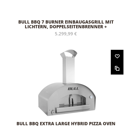
BULL BBQ 7 BURNER EINBAUGASGRILL MIT
LICHTERN, DOPPELSEITENBRENNER +
HECKBRENNER
5.299,99 €
BULL BBQ EXTRA LARGE HYBRID PIZZA OVEN