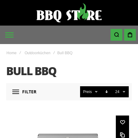
Home
Outdoorküchen
Bull BBQ
BULL BBQ
FILTER
Preis
24