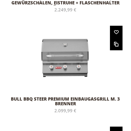
GEWÜRZSCHALEN, EISTRUHE + FLASCHENHALTER
& -ÖFFNER 76CM
2.249,99 €
BULL BBQ STEER PREMIUM EINBAUGASGRILL M. 3
BRENNER
2.099,99 €