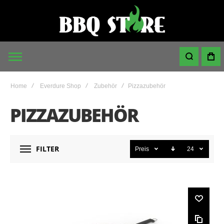
Home
Everdure Shop
Zubehör
Pizzazubehör
PIZZAZUBEHÖR
FILTER
Preis
24