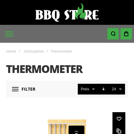
Home
Grillzubehör
Thermometer
THERMOMETER
FILTER
Preis
24