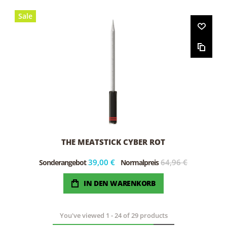
Sale
THE MEATSTICK CYBER ROT
39,00 €
64,96 €
Sonderangebot
Normalpreis
IN DEN WARENKORB
You've viewed
1
-
24
of
29
products