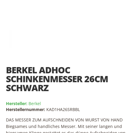
Skip
to
the
BERKEL ADHOC
beginning
of
SCHINKENMESSER 26CM
the
SCHWARZ
images
gallery
Hersteller:
Berkel
Herstellernummer:
KAD1HA26SRBBL
DAS MESSER ZUM AUFSCHNEIDEN VON WURST VON HAND
Biegsames und handliches Messer. Mit seiner langen und
biegsamen Klinge gestattet es das dünne Aufschneiden von