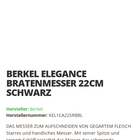
Skip
to
the
BERKEL ELEGANCE
beginning
of
BRATENMESSER 22CM
the
SCHWARZ
images
gallery
Hersteller:
Berkel
Herstellernummer:
KEL1CA22SRBBL
DAS MESSER ZUM AUFSCHNEIDEN VON GEGARTEM FLEISCH
Starres und handliches Messer. Mit seiner Spitze und
seinem Schliff gestattet das Messer das schonende