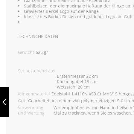
Glänzender und heller Griff aus Acetalharz
Stahlbolzen, der die maximale Haftung der Klinge am 
Graviertes Berkel-Logo auf der Klinge
Klassisches Berkel-Design und goldenes Logo am Griff
TECHNISCHE DATEN
Gewicht
625 gr
Set bestehend aus
Bratenmesser 22 cm
Küchengabel 18 cm
Wetzstahl 20 cm
BERKEL
Klingenmaterial
Edelstahl 1.4116N X50 Cr Mo V15 hergest
ELEGANCE
KÜCHENGABEL
Griff
Gearbeitet aus einem von polymer einzigen Stück u
18CM ROT
Verwendung
Wir empfehlen, es von Hand in heißem Wa
und Wartung
Mal zu trocknen, wenn Sie es waschen.
ZURÜCK