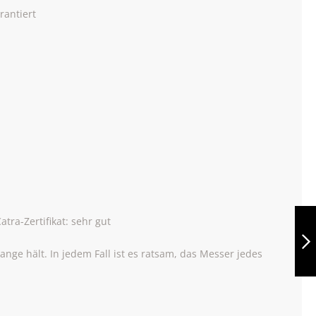
rantiert
BERKEL ADHOC
ra-Zertifikat: sehr gut
STEAKMESSER
11CM
nge hält. In jedem Fall ist es ratsam, das Messer jedes
WEITER