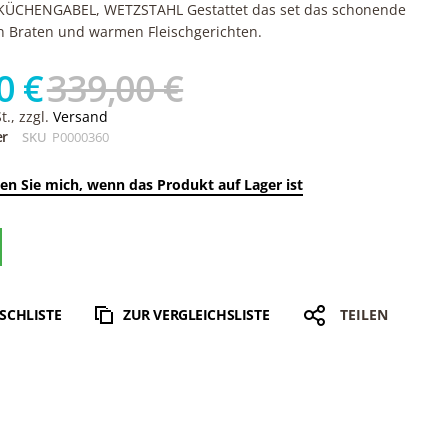
KÜCHENGABEL, WETZSTAHL Gestattet das set das schonende
n Braten und warmen Fleischgerichten.
0 €
339,00 €
., zzgl.
Versand
er
SKU
P0000360
en Sie mich, wenn das Produkt auf Lager ist
SCHLISTE
ZUR VERGLEICHSLISTE
TEILEN