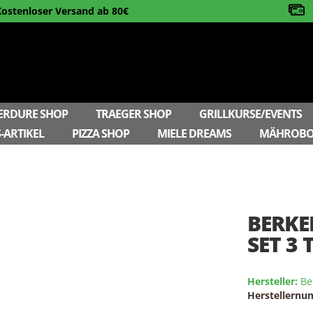
Kostenloser Versand ab 80€
ERDURE SHOP
TRAEGER SHOP
GRILLKURSE/EVENTS
-ARTIKEL
PIZZA SHOP
MIELE DREAMS
MÄHROBO
BERKE
SET 3
Hersteller:
Be
Herstellern