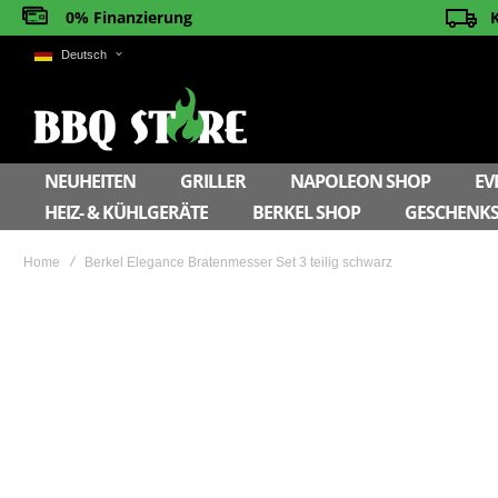
0% Finanzierung
Deutsch
NEUHEITEN
GRILLER
NAPOLEON SHOP
EV
HEIZ- & KÜHLGERÄTE
BERKEL SHOP
GESCHENKS
Home
Berkel Elegance Bratenmesser Set 3 teilig schwarz
Skip
to
the
end
of
the
images
gallery