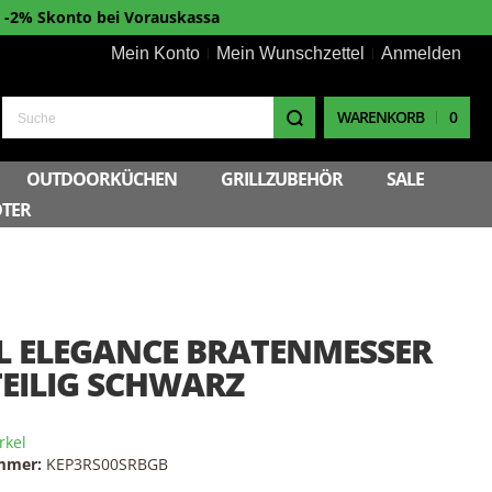
-2% Skonto bei Vorauskassa
Mein Konto
Mein Wunschzettel
Anmelden
WARENKORB
0
Suche
OUTDOORKÜCHEN
GRILLZUBEHÖR
SALE
TER
L ELEGANCE BRATENMESSER
 TEILIG SCHWARZ
rkel
ummer:
KEP3RS00SRBGB