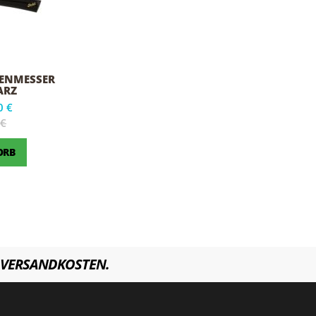
KENMESSER
ARZ
0 €
 €
ORB
VERSANDKOSTEN.