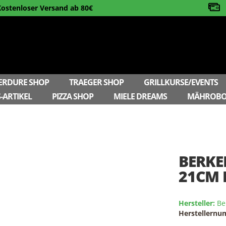
Kostenloser Versand ab 80€
ERDURE SHOP
TRAEGER SHOP
GRILLKURSE/EVENTS
-ARTIKEL
PIZZA SHOP
MIELE DREAMS
MÄHROBO
BERKE
21CM 
Hersteller:
Be
Herstellern