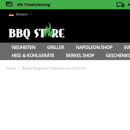
0% Finanzierung
Deutsch
NEUHEITEN
GRILLER
NAPOLEON SHOP
EV
HEIZ- & KÜHLGERÄTE
BERKEL SHOP
GESCHENKS
Home
Berkel Elegance Filetiermesser 21cm rot
Skip
to
the
end
of
the
images
gallery