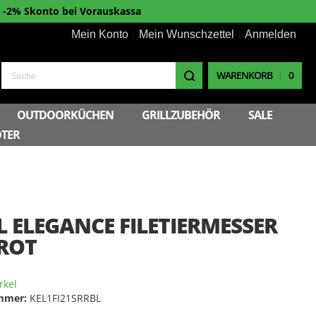
-2% Skonto bei Vorauskassa
Mein Konto
Mein Wunschzettel
Anmelden
WARENKORB
0
Suche
OUTDOORKÜCHEN
GRILLZUBEHÖR
SALE
TER
L ELEGANCE FILETIERMESSER
ROT
rkel
ummer:
KEL1FI21SRRBL