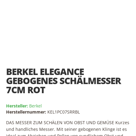
Skip
to
the
BERKEL ELEGANCE
beginning
of
GEBOGENES SCHÄLMESSER
the
7CM ROT
images
gallery
Hersteller:
Berkel
Herstellernummer:
KEL1PC07SRRBL
DAS MESSER ZUM SCHÄLEN VON OBST UND GEMÜSE Kurzes
und handliches Messer. Mit seiner gebogenen Klinge ist es
ideal zum Abziehen und Pellen von rundlichem Obst und