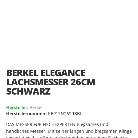
Skip
to
the
BERKEL ELEGANCE
beginning
of
LACHSMESSER 26CM
the
SCHWARZ
images
gallery
Hersteller:
Berkel
Herstellernummer:
KEP1SN26SRBBL
DAS MESSER FÜR FISCHEXPERTEN Biegsames und
handliches Messer. Mit seiner langen und biegsamen Klinge
gestattet es das dünne Aufschneiden von rohem Fisch wie