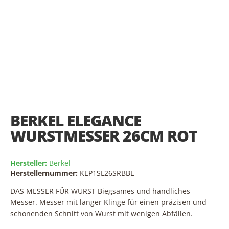
Skip
to
the
BERKEL ELEGANCE
beginning
of
WURSTMESSER 26CM ROT
the
images
gallery
Hersteller:
Berkel
Herstellernummer:
KEP1SL26SRBBL
DAS MESSER FÜR WURST Biegsames und handliches
Messer. Messer mit langer Klinge für einen präzisen und
schonenden Schnitt von Wurst mit wenigen Abfällen.