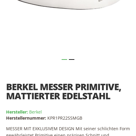
Skip
to
the
BERKEL MESSER PRIMITIVE,
beginning
of
MATTIERTER EDELSTAHL
the
images
gallery
Hersteller:
Berkel
Herstellernummer:
KPR1PR22SSMGB
MESSER MIT EXKLUSIVEM DESIGN Mit seiner schlichten Form
gewährleistet Primitive einen präzisen Schnitt und