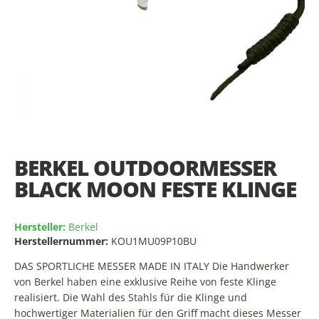
Skip
to
the
BERKEL OUTDOORMESSER
beginning
of
BLACK MOON FESTE KLINGE
the
images
gallery
Hersteller:
Berkel
Herstellernummer:
KOU1MU09P10BU
DAS SPORTLICHE MESSER MADE IN ITALY Die Handwerker
von Berkel haben eine exklusive Reihe von feste Klinge
realisiert. Die Wahl des Stahls für die Klinge und
hochwertiger Materialien für den Griff macht dieses Messer