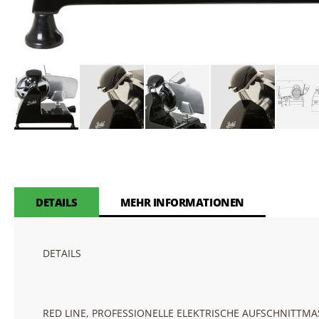
Skip
to
the
beginning
of
DETAILS
MEHR INFORMATIONEN
the
images
gallery
DETAILS
RED LINE, PROFESSIONELLE ELEKTRISCHE AUFSCHNITTMA