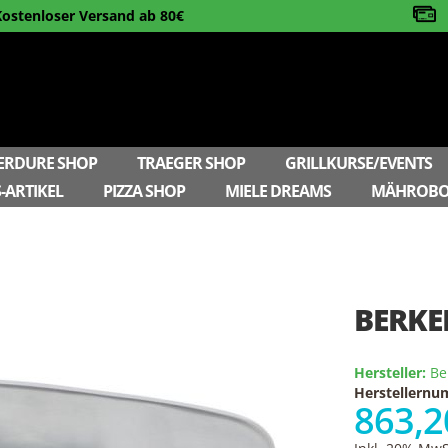
Kostenloser Versand ab 80€
ERDURE SHOP
TRAEGER SHOP
GRILLKURSE/EVENTS
-ARTIKEL
PIZZA SHOP
MIELE DREAMS
MÄHROBO
BERKE
Hersteller:
Be
Herstellern
863,2