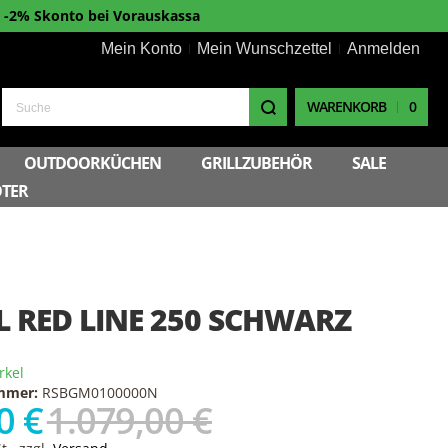
-2% Skonto bei Vorauskassa
Mein Konto
Mein Wunschzettel
Anmelden
WARENKORB
0
Suche
OUTDOORKÜCHEN
GRILLZUBEHÖR
SALE
TER
L RED LINE 250 SCHWARZ
rkel
ummer:
RSBGM0100000N
0 €
1.079,00 €