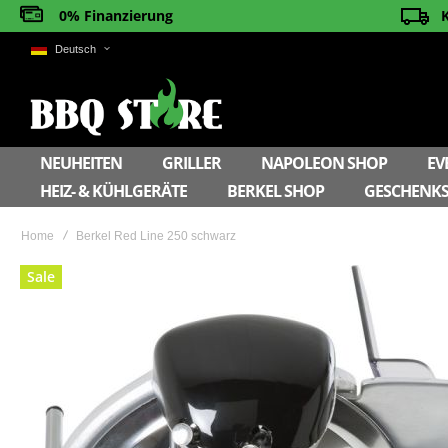
0% Finanzierung
Deutsch
NEUHEITEN
GRILLER
NAPOLEON SHOP
EV
HEIZ- & KÜHLGERÄTE
BERKEL SHOP
GESCHENKS
Home
Berkel Red Line 250 schwarz
Skip
Sale
to
the
end
of
the
images
gallery