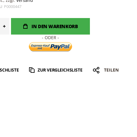
., zzgl.
Versand
U
P0000447
IN DEN WARENKORB
SCHLISTE
ZUR VERGLEICHSLISTE
TEILEN