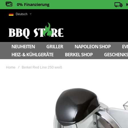
0% Finanzierung
Deutsch
NEUHEITEN
GRILLER
NAPOLEON SHOP
EV
HEIZ- & KÜHLGERÄTE
BERKEL SHOP
GESCHENKS
Home
Berkel Red Line 250 weiß
Skip
to
the
end
of
the
images
gallery