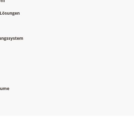
fil
e Lösungen
lungssystem
räume