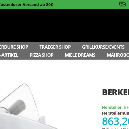
Kostenloser Versand ab 80€
ERDURE SHOP
TRAEGER SHOP
GRILLKURSE/EVENTS
-ARTIKEL
PIZZA SHOP
MIELE DREAMS
MÄHROBO
BERKEL
Hersteller:
Be
Herstellern
863,2