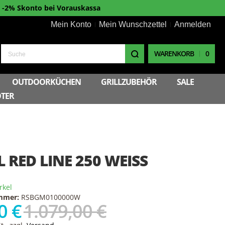
-2% Skonto bei Vorauskassa
Mein Konto
Mein Wunschzettel
Anmelden
WARENKORB
0
Suche
OUTDOORKÜCHEN
GRILLZUBEHÖR
SALE
TER
 RED LINE 250 WEISS
rkel
ummer:
RSBGM0100000W
0 €
1.079,00 €