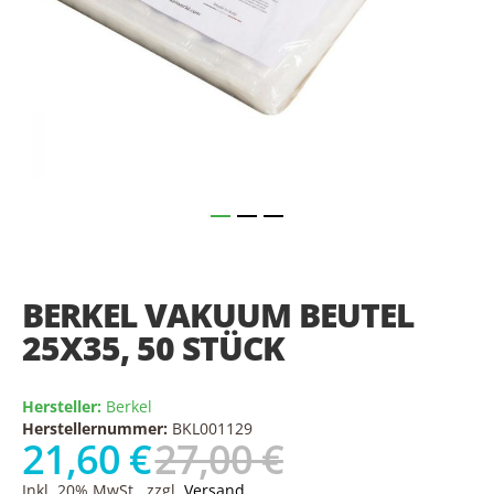
Skip
to
the
BERKEL VAKUUM BEUTEL
beginning
of
25X35, 50 STÜCK
the
images
gallery
Hersteller:
Berkel
Herstellernummer:
BKL001129
21,60 €
27,00 €
Inkl. 20% MwSt., zzgl.
Versand