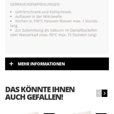
GEBRAUCHSEMPFEHLUNGEN:
Gefrierschrank und Kühlschrank.
Auftauen in der Mikrowelle
Kochen in 100°C heissem Wasser max. 1 Stunde
lang
Zur Zubereitung als Vakuum im Dampfbackofen
oder Wasserbad (max. 90°C max. 72 Stunden lang)
MEHR INFORMATIONEN
DAS KÖNNTE IHNEN
‹
›
AUCH GEFALLEN!