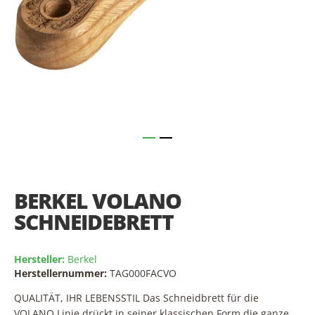
Skip
to
the
BERKEL VOLANO
beginning
of
SCHNEIDEBRETT
the
images
gallery
Hersteller:
Berkel
Herstellernummer:
TAG000FACVO
QUALITÄT, IHR LEBENSSTIL Das Schneidbrett für die
VOLANO Linie drückt in seiner klassischen Form die ganze