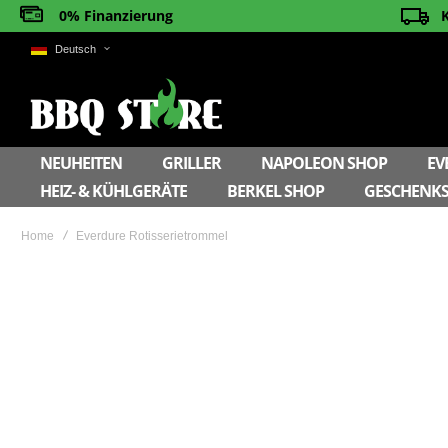
0% Finanzierung
Deutsch
NEUHEITEN
GRILLER
NAPOLEON SHOP
EV
HEIZ- & KÜHLGERÄTE
BERKEL SHOP
GESCHENKS
Home
Everdure Rotisserietrommel
Skip
to
the
end
of
the
images
gallery