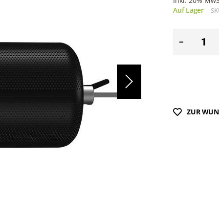
Inkl. 20% MwSt
Auf Lager
SK
ZUR WUN