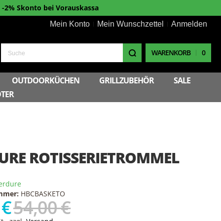
-2% Skonto bei Vorauskassa
Mein Konto
Mein Wunschzettel
Anmelden
WARENKORB
0
Suche
OUTDOORKÜCHEN
GRILLZUBEHÖR
SALE
TER
URE ROTISSERIETROMMEL
erdure
ummer:
HBCBASKETO
 €
54,00 €