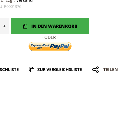
., zzgl.
Versand
U
P0001376
IN DEN WARENKORB
SCHLISTE
ZUR VERGLEICHSLISTE
TEILEN