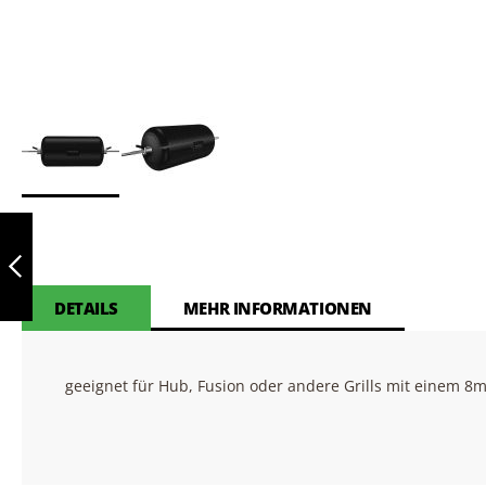
Skip
YAKINIKU
to
HANDSCHUHE
the
beginning
of
DETAILS
MEHR INFORMATIONEN
ZURÜCK
the
images
gallery
geeignet für Hub, Fusion oder andere Grills mit einem 8