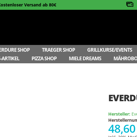
Kostenloser Versand ab 80€
ERDURE SHOP
TRAEGER SHOP
GRILLKURSE/EVENTS
-ARTIKEL
PIZZA SHOP
MIELE DREAMS
MÄHROBO
EVERD
Hersteller:
Ev
Herstellern
48,60