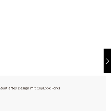
NAPOLEON
DAMEN T-SHIRT
GRÖSSE MEDIUM
WEITER
entiertes Design mit ClipLook Forks