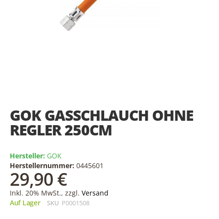
Skip
to
the
GOK GASSCHLAUCH OHNE
beginning
of
REGLER 250CM
the
images
gallery
Hersteller:
GOK
Herstellernummer:
0445601
29,90 €
Inkl. 20% MwSt., zzgl.
Versand
Auf Lager
SKU
P0001508