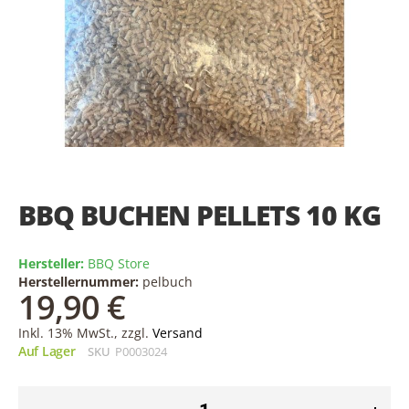
Skip
to
the
BBQ BUCHEN PELLETS 10 KG
beginning
of
the
Hersteller:
BBQ Store
images
Herstellernummer:
pelbuch
gallery
19,90 €
Inkl. 13% MwSt., zzgl.
Versand
Auf Lager
SKU
P0003024