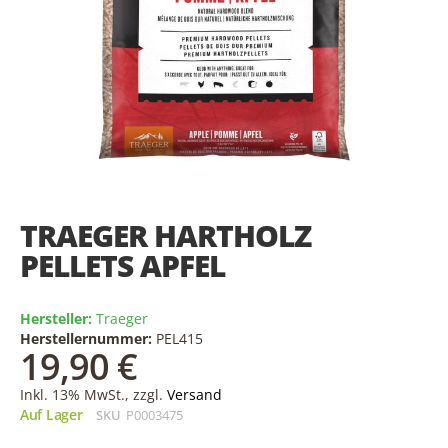
Skip
to
the
TRAEGER HARTHOLZ
beginning
of
PELLETS APFEL
the
images
gallery
Hersteller:
Traeger
Herstellernummer:
PEL415
19,90 €
Inkl. 13% MwSt., zzgl.
Versand
Auf Lager
SKU
P0003475