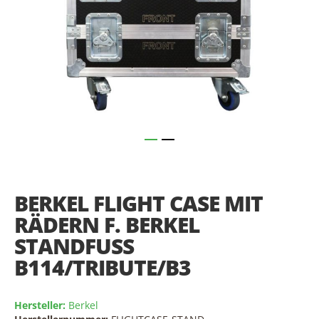
Skip
to
the
BERKEL FLIGHT CASE MIT
beginning
of
RÄDERN F. BERKEL
the
STANDFUSS B
images
gallery
114/TRIBUTE/B3
Hersteller:
Berkel