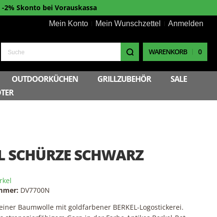
-2% Skonto bei Vorauskassa
Mein Konto
Mein Wunschzettel
Anmelden
WARENKORB
0
Suche
OUTDOORKÜCHEN
GRILLZUBEHÖR
SALE
TER
L SCHÜRZE SCHWARZ
rkel
ummer:
DV7700N
einer Baumwolle mit goldfarbener BERKEL-Logostickerei.