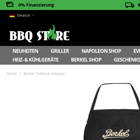
0% Finanzierung
Deutsch
NEUHEITEN
GRILLER
NAPOLEON SHOP
EV
HEIZ- & KÜHLGERÄTE
BERKEL SHOP
GESCHENKS
Home
Berkel Schürze schwarz
Skip
to
the
end
of
the
images
gallery