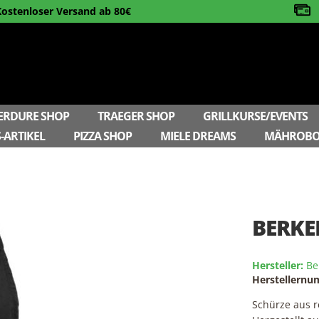
Kostenloser Versand ab 80€
ERDURE SHOP
TRAEGER SHOP
GRILLKURSE/EVENTS
-ARTIKEL
PIZZA SHOP
MIELE DREAMS
MÄHROBO
BERKE
Hersteller:
Be
Herstellern
Schürze aus r