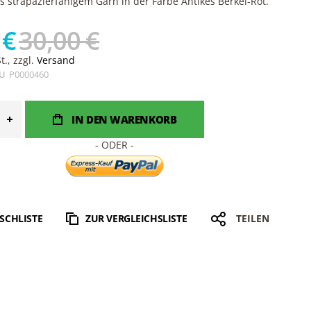
us strapazierfähigem Garn in der Farbe Antikes Berkel-Rot.
 €
30,00 €
., zzgl.
Versand
U
P0000460
IN DEN WARENKORB
SCHLISTE
ZUR VERGLEICHSLISTE
TEILEN