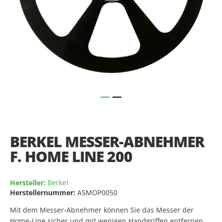
Skip
to
the
BERKEL MESSER-ABNEHMER
beginning
of
F. HOME LINE 200
the
images
gallery
Hersteller:
Berkel
Herstellernummer:
ASMOP0050
Mit dem Messer-Abnehmer können Sie das Messer der
Home-Line sicher und mit wenigen Handgriffen entfernen.