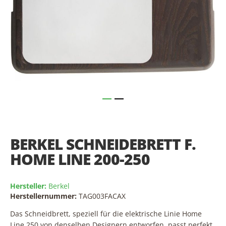
Skip
to
the
BERKEL SCHNEIDEBRETT F.
beginning
of
HOME LINE 200-250
the
images
gallery
Hersteller:
Berkel
Herstellernummer:
TAG003FACAX
Das Schneidbrett, speziell für die elektrische Linie Home
Line 250 von denselben Designern entworfen, passt perfekt