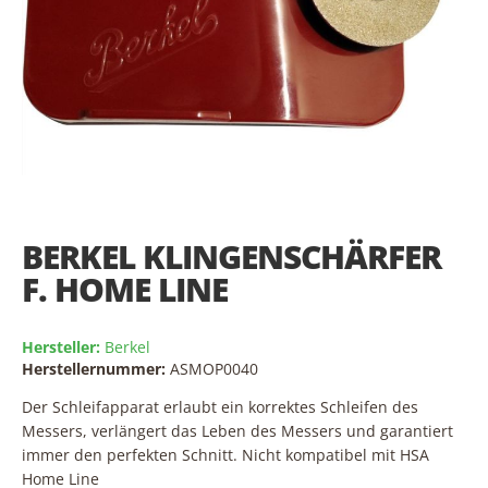
Skip
to
the
BERKEL KLINGENSCHÄRFER
beginning
of
F. HOME LINE
the
images
gallery
Hersteller:
Berkel
Herstellernummer:
ASMOP0040
Der Schleifapparat erlaubt ein korrektes Schleifen des
Messers, verlängert das Leben des Messers und garantiert
immer den perfekten Schnitt. Nicht kompatibel mit HSA
Home Line