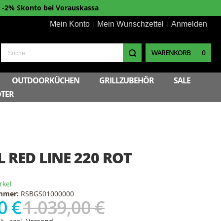
-2% Skonto bei Vorauskassa
Mein Konto
Mein Wunschzettel
Anmelden
WARENKORB
0
Suche
OUTDOORKÜCHEN
GRILLZUBEHÖR
SALE
TER
L RED LINE 220 ROT
rkel
ummer:
RSBGS01000000
0 €
1.039,00 €