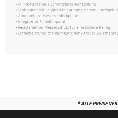
• Millimetergenaue Schnittstärkeneinstellung
• Professioneller Schlitten mit automatischem Entriegelu
• Abnehmbare Messerabdeckplatte
• Integrierter Schleifapparat
• Feststehender Messerschutz für eine sichere Reinig
• Einfache gründliche Reinigung dank großer Zwischenr
* ALLE PREISE VE