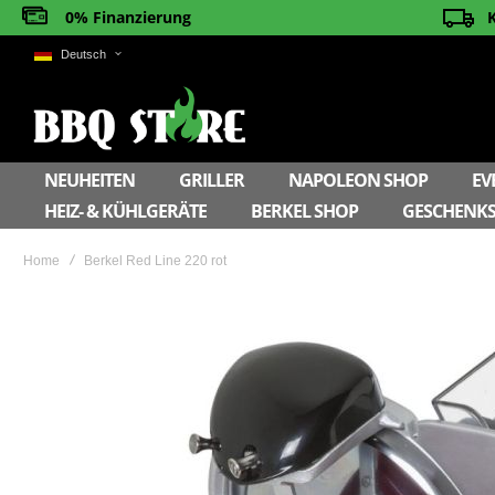
0% Finanzierung
Deutsch
NEUHEITEN
GRILLER
NAPOLEON SHOP
EV
HEIZ- & KÜHLGERÄTE
BERKEL SHOP
GESCHENKS
Home
Berkel Red Line 220 rot
Skip
to
the
end
of
the
images
gallery