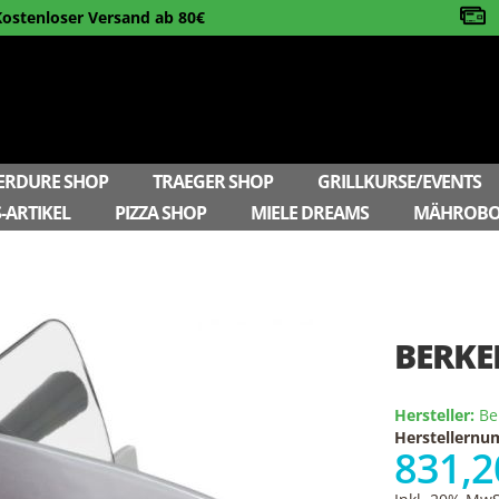
Kostenloser Versand ab 80€
ERDURE SHOP
TRAEGER SHOP
GRILLKURSE/EVENTS
-ARTIKEL
PIZZA SHOP
MIELE DREAMS
MÄHROBO
BERKE
Hersteller:
Be
Herstellern
831,2