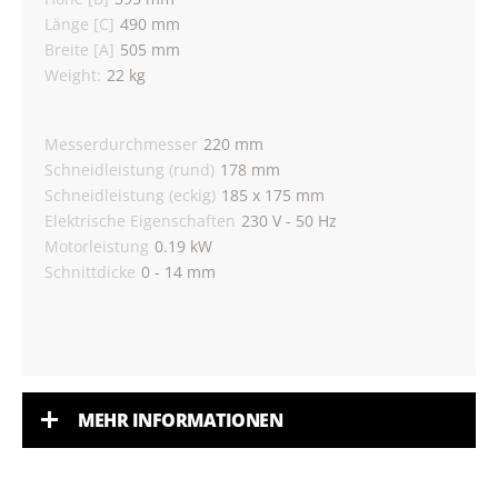
Länge [C]
490 mm
Breite [A]
505 mm
Weight:
22 kg
Messerdurchmesser
220 mm
Schneidleistung (rund)
178 mm
Schneidleistung (eckig)
185 x 175 mm
Elektrische Eigenschaften
230 V - 50 Hz
Motorleistung
0.19 kW
Schnittdicke
0 - 14 mm
MEHR INFORMATIONEN