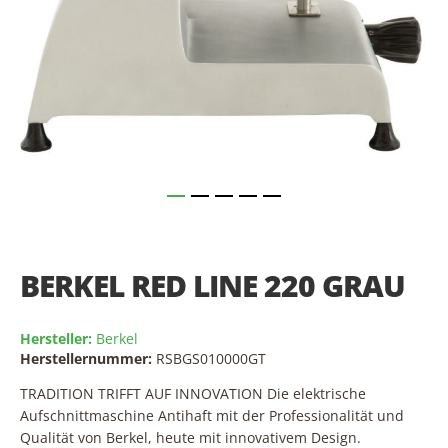
Skip
to
the
BERKEL RED LINE 220 GRAU
beginning
of
the
Hersteller:
Berkel
images
Herstellernummer:
RSBGS010000GT
gallery
TRADITION TRIFFT AUF INNOVATION Die elektrische
Aufschnittmaschine Antihaft mit der Professionalität und
Qualität von Berkel, heute mit innovativem Design.