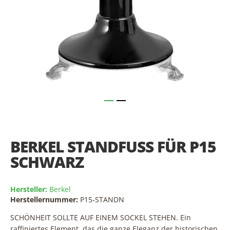
Skip
to
the
BERKEL STANDFUSS FÜR P15 S
beginning
of
CHWARZ
the
images
gallery
Hersteller:
Berkel
Herstellernummer:
P15-STANDN
SCHÖNHEIT SOLLTE AUF EINEM SOCKEL STEHEN. Ein
raffiniertes Element, das die ganze Eleganz der historischen