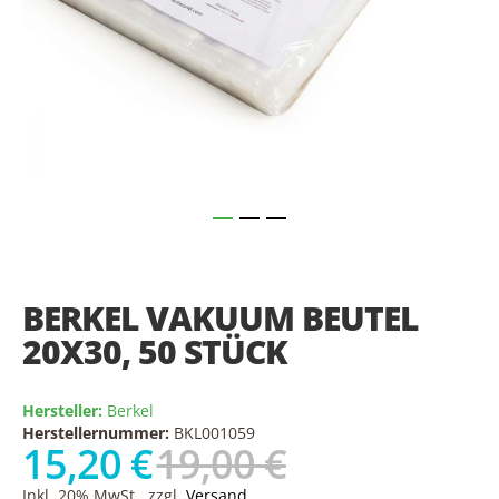
Skip
to
the
BERKEL VAKUUM BEUTEL
beginning
of
20X30, 50 STÜCK
the
images
gallery
Hersteller:
Berkel
Herstellernummer:
BKL001059
15,20 €
19,00 €
Inkl. 20% MwSt., zzgl.
Versand