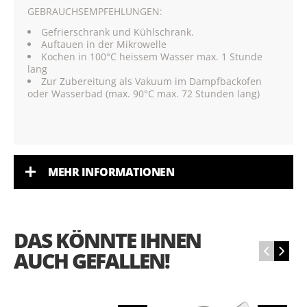
GEBRAUCHSEMPFEHLUNGEN:
Gefrierschrank und Kühlschrank.
Auftauen in der Mikrowelle
Kochen in 100°C heissem Wasser max. 1 Stunde
lang
Zur Zubereitung als Vakuum im Dampfbackofen
oder Wasserbad (max. 90°C max. 72 Stunden lang)
MEHR INFORMATIONEN
DAS KÖNNTE IHNEN
‹
›
AUCH GEFALLEN!