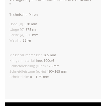
Technische Daten
Höhe [B]
570 mm
Länge [C]
675 mm
Breite [A]
530 mm
Weight:
33 kg
Messerdurchmesser
265 mm
Klingenmaterial
inox 100cr6
Schneidleistung (rund)
176 mm
Schneidleistung (eckig)
190x165 mm
Schnittdicke
0 – 1,35 mm