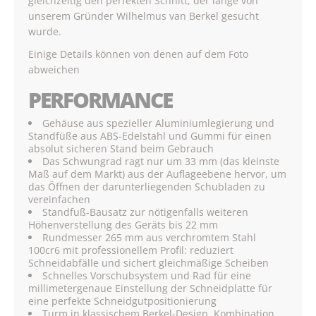
gleichzeitig den perfekten Schnitt, der lange von
unserem Gründer Wilhelmus van Berkel gesucht
wurde.
Einige Details können von denen auf dem Foto
abweichen
PERFORMANCE
Gehäuse aus spezieller Aluminiumlegierung und
Standfüße aus ABS-Edelstahl und Gummi für einen
absolut sicheren Stand beim Gebrauch
Das Schwungrad ragt nur um 33 mm (das kleinste
Maß auf dem Markt) aus der Auflageebene hervor, um
das Öffnen der darunterliegenden Schubladen zu
vereinfachen
Standfuß-Bausatz zur nötigenfalls weiteren
Höhenverstellung des Geräts bis 22 mm
Rundmesser 265 mm aus verchromtem Stahl
100cr6 mit professionellem Profil: reduziert
Schneidabfälle und sichert gleichmäßige Scheiben
Schnelles Vorschubsystem und Rad für eine
millimetergenaue Einstellung der Schneidplatte für
eine perfekte Schneidgutpositionierung
Turm in klassischem Berkel-Design, Kombination