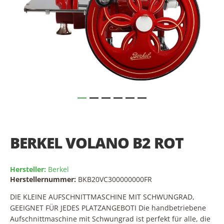
Skip
to
the
BERKEL VOLANO B2 ROT
beginning
of
the
Hersteller:
Berkel
images
Herstellernummer:
BKB20VC300000000FR
gallery
DIE KLEINE AUFSCHNITTMASCHINE MIT SCHWUNGRAD,
GEEIGNET FÜR JEDES PLATZANGEBOTI Die handbetriebene
Aufschnittmaschine mit Schwungrad ist perfekt für alle, die