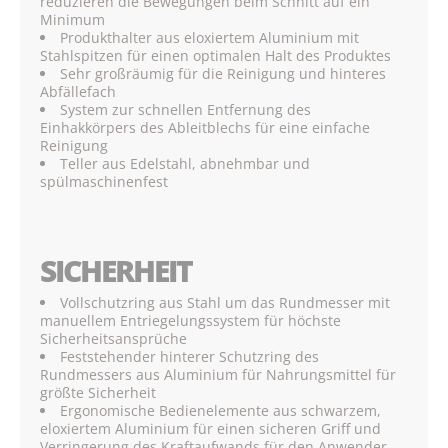
reduzieren die Bewegungen beim Schnitt auf ein
Minimum
Produkthalter aus eloxiertem Aluminium mit
Stahlspitzen für einen optimalen Halt des Produktes
Sehr großräumig für die Reinigung und hinteres
Abfällefach
System zur schnellen Entfernung des
Einhakkörpers des Ableitblechs für eine einfache
Reinigung
Teller aus Edelstahl, abnehmbar und
spülmaschinenfest
SICHERHEIT
Vollschutzring aus Stahl um das Rundmesser mit
manuellem Entriegelungssystem für höchste
Sicherheitsansprüche
Feststehender hinterer Schutzring des
Rundmessers aus Aluminium für Nahrungsmittel für
größte Sicherheit
Ergonomische Bedienelemente aus schwarzem,
eloxiertem Aluminium für einen sicheren Griff und
Verringerung des Kraftaufwands für den Anwender