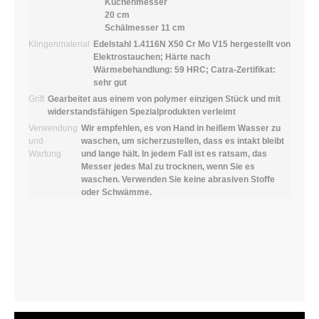
Küchenmesser
20 cm
Schälmesser 11 cm
Klingenmaterial
Edelstahl 1.4116N X50 Cr Mo V15 hergestellt von
Elektrostauchen; Härte nach
Wärmebehandlung: 59 HRC; Catra-Zertifikat:
sehr gut
Griff
Gearbeitet aus einem von polymer einzigen Stück und mit
widerstandsfähigen Spezialprodukten verleimt
Verwendung
Wir empfehlen, es von Hand in heißem Wasser zu
und
waschen, um sicherzustellen, dass es intakt bleibt
Wartung
und lange hält. In jedem Fall ist es ratsam, das
Messer jedes Mal zu trocknen, wenn Sie es
waschen. Verwenden Sie keine abrasiven Stoffe
oder Schwämme.