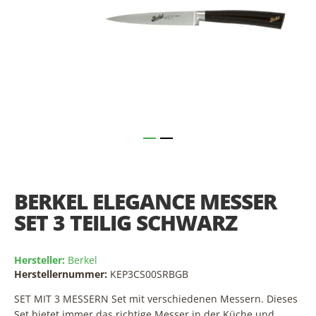
Skip
to
the
BERKEL ELEGANCE MESSER
beginning
of
SET 3 TEILIG SCHWARZ
the
images
gallery
Hersteller:
Berkel
Herstellernummer:
KEP3CS00SRBGB
SET MIT 3 MESSERN Set mit verschiedenen Messern. Dieses
Set bietet immer das richtige Messer in der Küche und