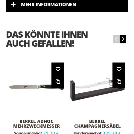
MEHR INFORMATIONEN
DAS KÖNNTE IHNEN
‹
›
AUCH GEFALLEN!
BERKEL ADHOC
BERKEL
MEHRZWECKMESSER
CHAMPAGNERSÄBEL
12CM SCHWARZ
SUPERIOR ELEGANCE
31,20 €
335,20 €
Sonderangebot
Sonderangebot