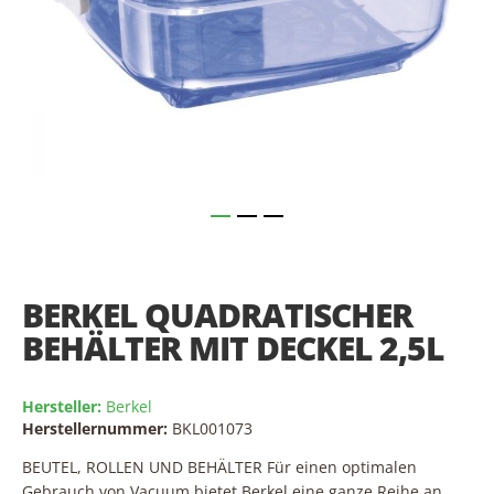
Skip
to
the
BERKEL QUADRATISCHER
beginning
of
BEHÄLTER MIT DECKEL 2,5L
the
images
gallery
Hersteller:
Berkel
Herstellernummer:
BKL001073
BEUTEL, ROLLEN UND BEHÄLTER Für einen optimalen
Gebrauch von Vacuum bietet Berkel eine ganze Reihe an