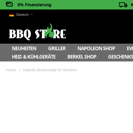
0% Finanzierung
Deutsch
NEUHEITEN
GRILLER
NAPOLEON SHOP
EV
HEIZ- & KÜHLGERÄTE
BERKEL SHOP
GESCHENKS
Home
Yakiniku Bodenmatte für Shichirin
Skip
to
the
end
of
the
images
gallery