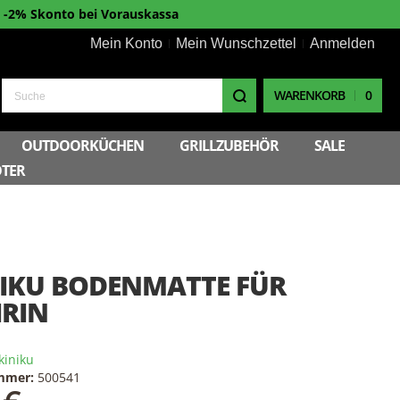
-2% Skonto bei Vorauskassa
Mein Konto
Mein Wunschzettel
Anmelden
WARENKORB
0
Suche
OUTDOORKÜCHEN
GRILLZUBEHÖR
SALE
TER
IKU BODENMATTE FÜR
IRIN
kiniku
ummer:
500541