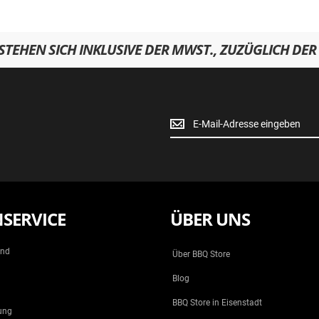
RSTEHEN SICH INKLUSIVE DER MWST., ZUZÜGLICH DER
Newsletter
Anmeldung
SERVICE
ÜBER UNS
and
Über BBQ Store
Blog
BBQ Store in Eisenstadt
ung